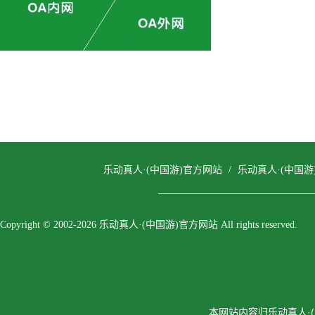
乐动真人·(中国游)官方网站
/
乐动真人·(中国
Copyright © 2002-2026 乐动真人·(中国游)官方网站 All rights reserved.
本网站内容归乐动真人·