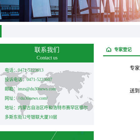
联系我们
专家登记
Contact us
专家
电话：0471-5223613
投诉电话：0471-5223607
邮箱：imzs@du30news.com
送到
网址：//du30news.com/
地址：内蒙古自治区呼和浩特市赛罕区鄂尔
多斯东街12号银联大厦10层