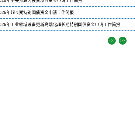
2025年中央预算内投资项目资金申请工作简报
2025年超长期特别国债资金申请工作简报
2025年工业领域设备更新高端化超长期特别国债资金申请工作简报
<<
>>