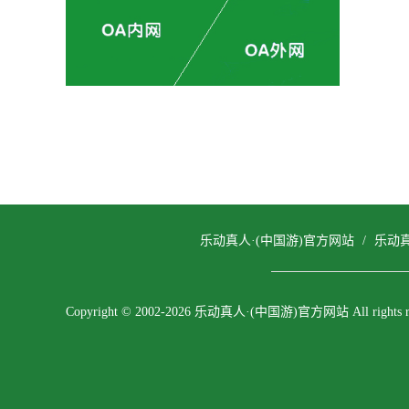
乐动真人·(中国游)官方网站
/
乐动
Copyright © 2002-2026 乐动真人·(中国游)官方网站 All rights re