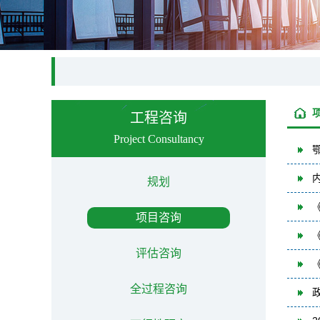
工程咨询
Project Consultancy
规划
项目咨询
评估咨询
全过程咨询