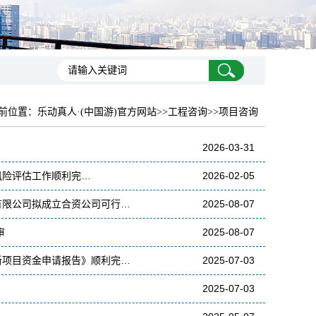
前位置：
乐动真人·(中国游)官方网站
>>工程咨询>>项目咨询
2026-03-31
定风险评估工作顺利完…
2026-02-05
有限公司拟成立合资公司可行…
2025-08-07
审
2025-08-07
新项目资金申请报告》顺利完…
2025-07-03
2025-07-03