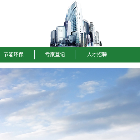
节能环保
专家登记
人才招聘