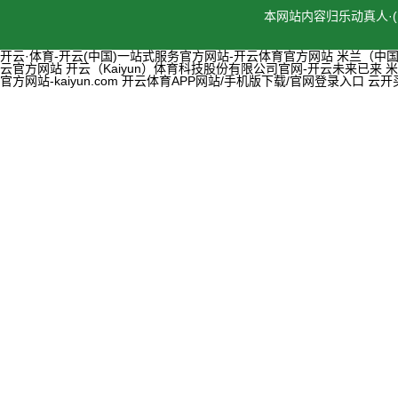
本网站内容归乐动真人·
开云·体育-开云(中国)一站式服务官方网站-开云体育官方网站
米兰（中国）
云官方网站
开云（Kaiyun）体育科技股份有限公司官网-开云未来已来
米
官方网站-kaiyun.com
开云体育APP网站/手机版下载/官网登录入口
云开