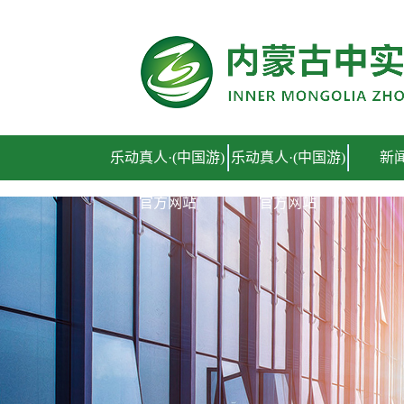
乐动真人·(中国游)官方网站
乐动真人·(中国游)
乐动真人·(中国游)
新
官方网站
官方网站