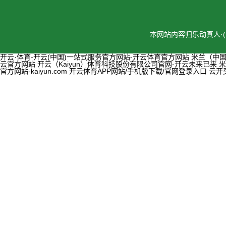
本网站内容归乐动真人·
开云·体育-开云(中国)一站式服务官方网站-开云体育官方网站
米兰（中国）
云官方网站
开云（Kaiyun）体育科技股份有限公司官网-开云未来已来
米
官方网站-kaiyun.com
开云体育APP网站/手机版下载/官网登录入口
云开