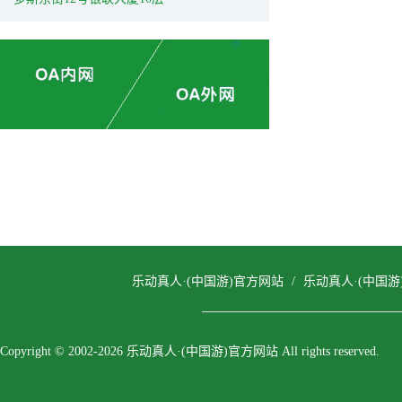
乐动真人·(中国游)官方网站
/
乐动真人·(中国
Copyright © 2002-2026 乐动真人·(中国游)官方网站 All rights reserved.