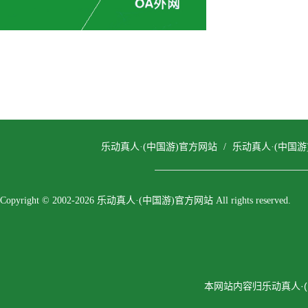
乐动真人·(中国游)官方网站
/
乐动真人·(中国
Copyright © 2002-2026 乐动真人·(中国游)官方网站 All rights reserved.
本网站内容归乐动真人·