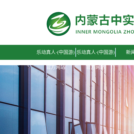
乐动真人·(中国游)官方网站
乐动真人·(中国游)
乐动真人·(中国游)
新
官方网站
官方网站