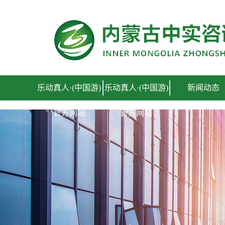
乐动真人·(中国游)官方网站
乐动真人·(中国游)
乐动真人·(中国游)
新闻动态
官方网站
官方网站