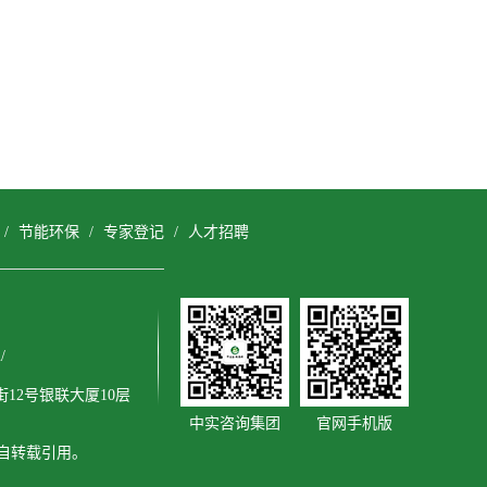
/
节能环保
/
专家登记
/
人才招聘
/
12号银联大厦10层
中实咨询集团
官网手机版
擅自转载引用。