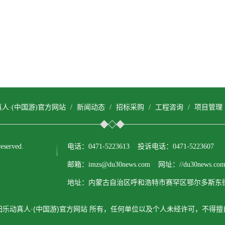
真人·(中国游)官方网站
/
新闻动态
/
招标采购
/
工程咨询
/
项目管理
served.
电话：0471-5223613 投诉电话：0471-5223607
邮箱：imzs@du30news.com 网址：//du30news.com
地址：内蒙古自治区呼和浩特市赛罕区鄂尔多斯东街
乐动真人·(中国游)官方网站 所有，任何单位以及个人未经许可，不得