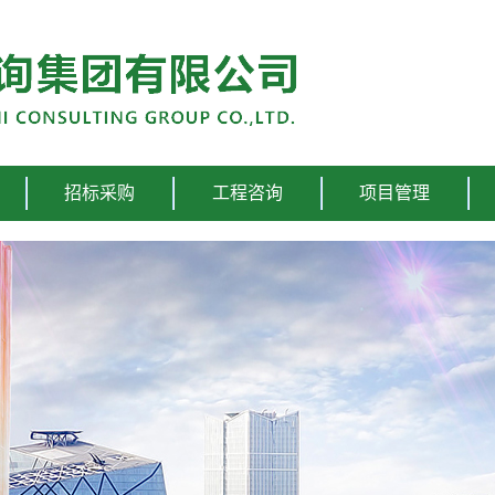
招标采购
工程咨询
项目管理