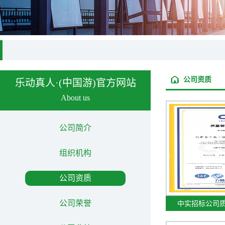
公司资质
乐动真人·(中国游)官方网站
About us
公司简介
组织机构
公司资质
公司荣誉
中实招标公司