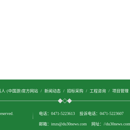
真人·(中国游)官方网站
/
新闻动态
/
招标采购
/
工程咨询
/
项目管理
served.
电话：0471-5223613 投诉电话：0471-5223607
邮箱：imzs@du30news.com 网址：//du30news.com