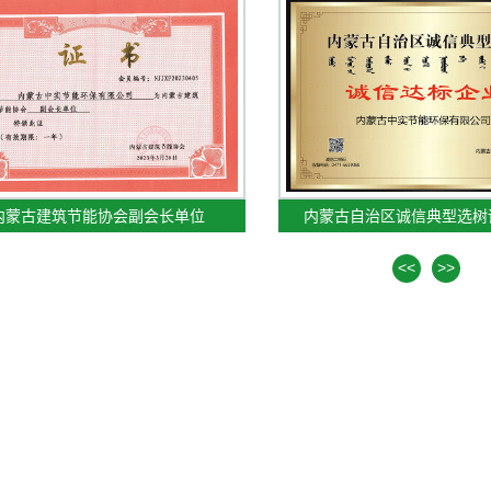
内蒙古建筑节能协会副会长单位
内蒙古自治区诚信典型选树
<<
>>