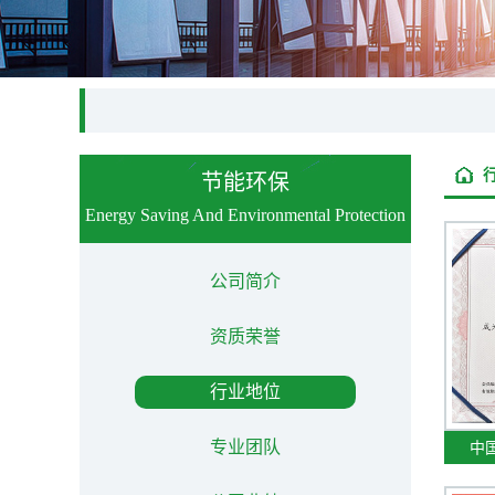
节能环保
Energy Saving And Environmental Protection
公司简介
资质荣誉
行业地位
专业团队
中