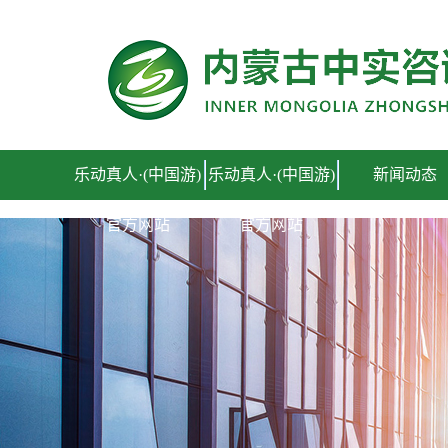
乐动真人·(中国游)官方网站
乐动真人·(中国游)
乐动真人·(中国游)
新闻动态
官方网站
官方网站