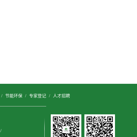
/
节能环保
/
专家登记
/
人才招聘
/