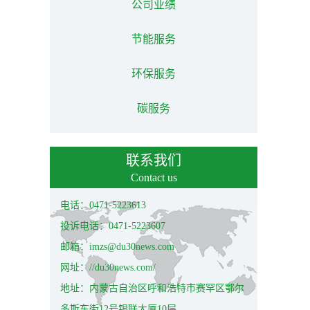
公司业绩
节能服务
环保服务
碳服务
联系我们
Contact us
电话：0471-5223613
投诉电话：0471-5223607
邮箱：imzs@du30news.com
网址：//du30news.com/
地址：内蒙古自治区呼和浩特市赛罕区鄂尔
多斯东街12号银联大厦10层