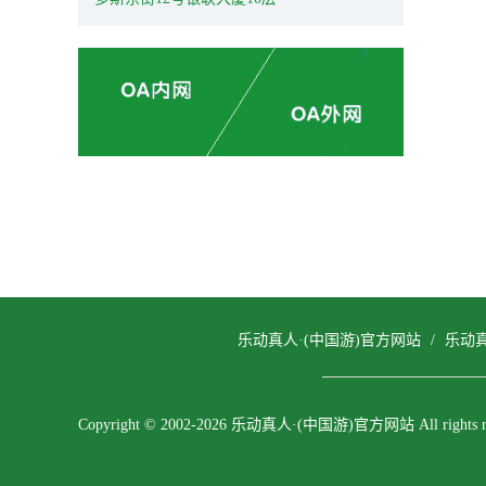
乐动真人·(中国游)官方网站
/
乐动
Copyright © 2002-2026 乐动真人·(中国游)官方网站 All rights re