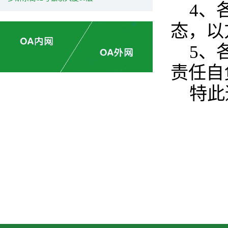
4、
态，以
5、
责任自
特此