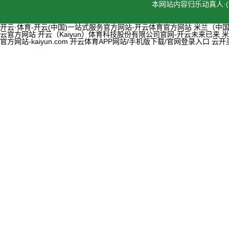
本网站内容归乐动真人·
开云·体育-开云(中国)一站式服务官方网站-开云体育官方网站
米兰（中国）
云官方网站
开云（Kaiyun）体育科技股份有限公司官网-开云未来已来
米
官方网站-kaiyun.com
开云体育APP网站/手机版下载/官网登录入口
云开