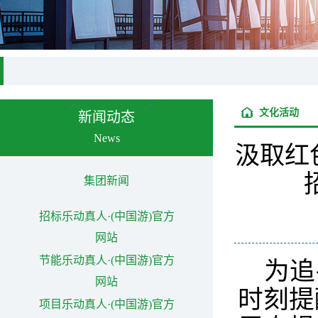
文化活动
新闻动态
News
汲取红
集团新闻
招标乐动真人·(中国游)官方
网站
节能乐动真人·(中国游)官方
为追
网站
时刻提
项目乐动真人·(中国游)官方