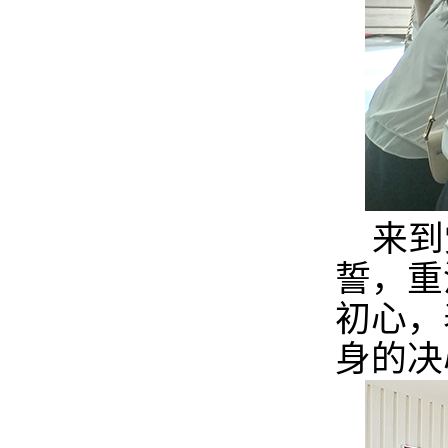
来到
誓，重
初心，
身的决