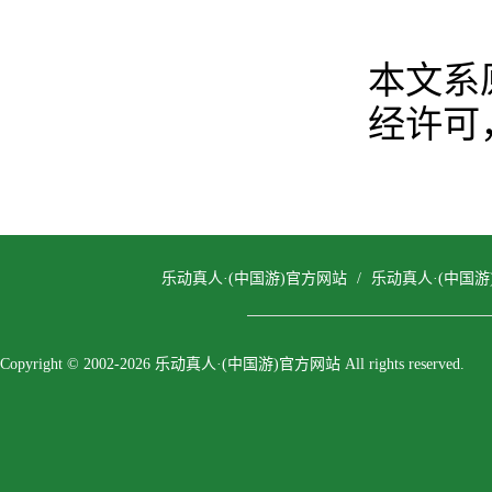
本文系
经许可
乐动真人·(中国游)官方网站
/
乐动真人·(中国
Copyright © 2002-2026 乐动真人·(中国游)官方网站 All rights reserved.