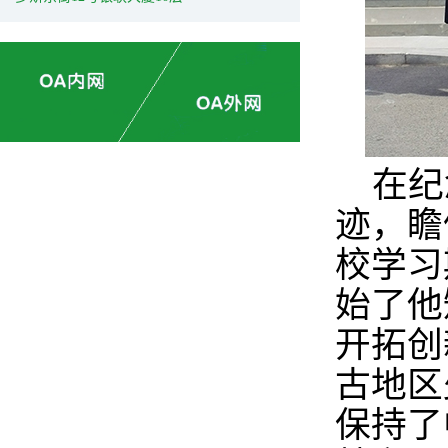
在纪
迹，瞻
校学习
始了他
开拓创
古地区
保持了