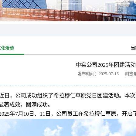
文化活动
当
中实公司2025年团建活
发布时间：2025-07-15 浏览
近日，公司成功组织了希拉穆仁草原党日团建活动。本次
显著成效，圆满成功。
2025年7月10日、11日，公司员工在希拉穆仁草原，