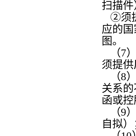
扫描件
②须
应的国
图。
（7
须提供
（8
关系的
函或控
（9
自拟）
（1