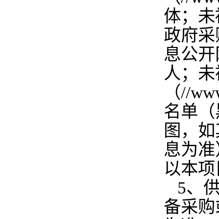
体；未被
政府采
息公开网”
人；未
（//ww
名单（
图，如
息为准
以本项
5、
备采购