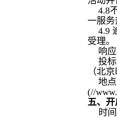
活动并
4.
一服务热
4.
受理。
响应
投标
（北京
地点
(//ww
五、开
时间