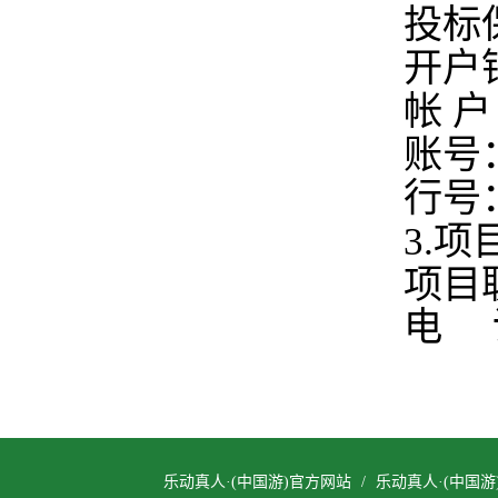
投标
开户
帐 
账号：4
行号：
3.
项目
电 话
乐动真人·(中国游)官方网站
/
乐动真人·(中国