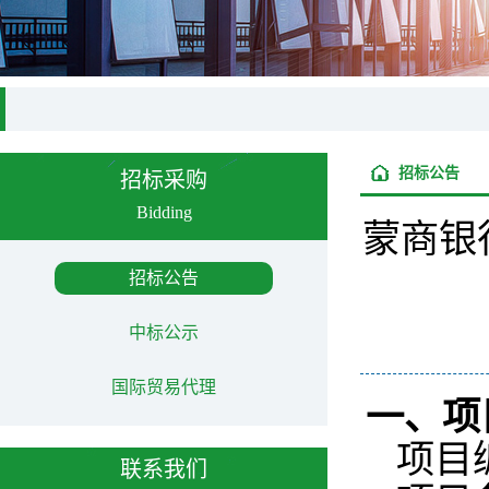
招标公告
招标采购
Bidding
蒙商银
招标公告
中标公示
国际贸易代理
一、项
项目编
联系我们