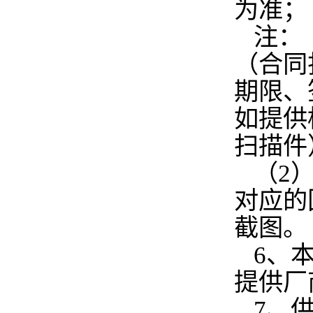
为准；
注：
（合同
期限、
如提供
扫描件
（2
对应的
截图。
6、
提供厂
7、