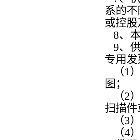
系的不
或控股
8、
9、
专用发
（1
图；
（2
扫描件
（3
（4