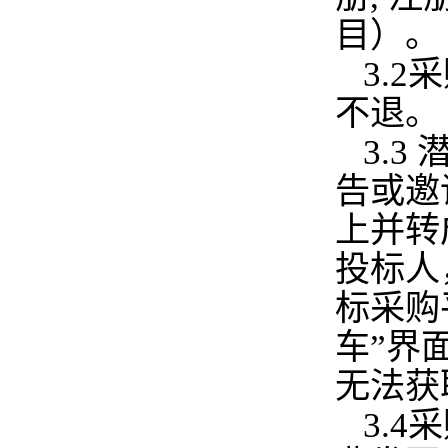
目）。
3.
不退。
3.
告或邀
上并转
投标人
标采购平
车”界
无法获
3.