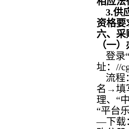
相应法
3.
供
资格要
六、采
（一）
登录
址：//c
流程
名→填
理、“
“平台
—下载