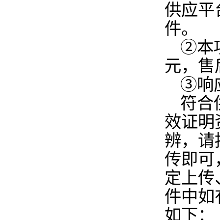
供应平
件。
②本
元，售
③响
符合
效证明
辨，请
传即可
定上传
件中如
如下：