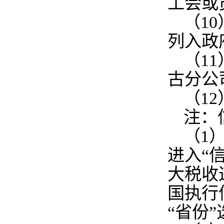
工会或
（10
列入政
（1
古分公
（1
注：
（1）
进入“
大税收
国执行
“省份