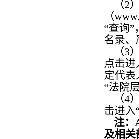
（2
（www
“查询
名录、
（3）
点击进
定代表
“法院
（4）
击进入
注：
及相关