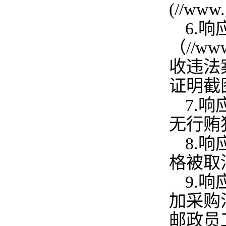
(//ww
6.
响
（//ww
收违法
证明截
7.
响应
无行贿
8.
响
格被取
9.
响
加采购
邮政员