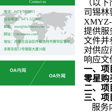
（以下
Contact us
司锡林
电话：0471-5223613
XMYZ
投诉电话：0471-5223607
邮箱：imzs@du30news.com
提供服
网址：//du30news.com/
文件并
地址：内蒙古自治区呼和浩特市赛罕区鄂尔
对供应
多斯东街12号银联大厦10层
响应文
一、项
零星购
二、项目
三、项
服务