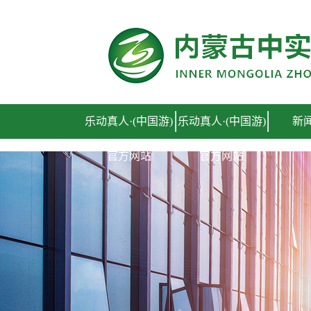
乐动真人·(中国游)官方网站
乐动真人·(中国游)
乐动真人·(中国游)
新
官方网站
官方网站