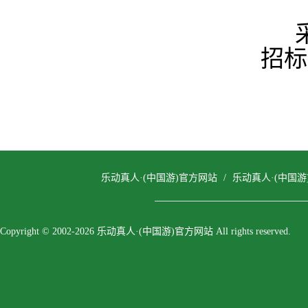
招标
乐动真人·(中国游)官方网站
/
乐动真人·(中国
Copyright © 2002-2026 乐动真人·(中国游)官方网站 All rights reserved.