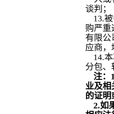
谈判；
13.
被
购严重
有限公
应商，
14.
本
分包、
注：
业及相
的证明
2.
如