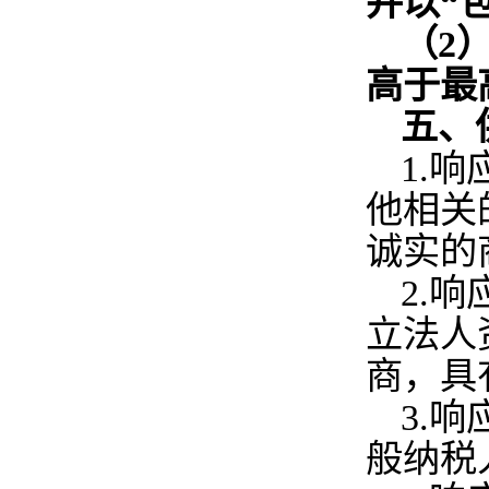
并以“
（2
高于最
五、
1.
响
他相关
诚实的
2.
响
立法人
商，具
3.
响
般纳税