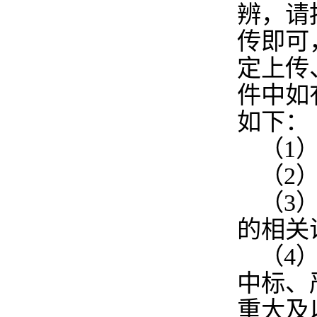
辨，请
传即可
定上传
件中如
如下：
（1
（2
（3
的相关
（4
中标、
重大及