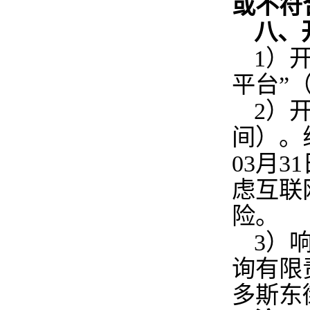
或不符
八、
1
）
平台”（
2
）开
间）。
03月3
虑互联
险。
3
）
询有限
多斯东