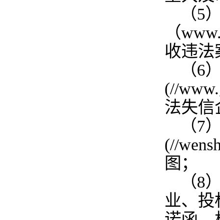
（5
（www
收违法
（6
(//ww
法失信
（7
(//we
图；
（8
业、投
诺函，