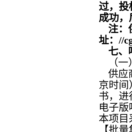
过，投
成功，
注：
址：//
七、
（一
供应
京时间
书，进
电子版
本项目
【批量