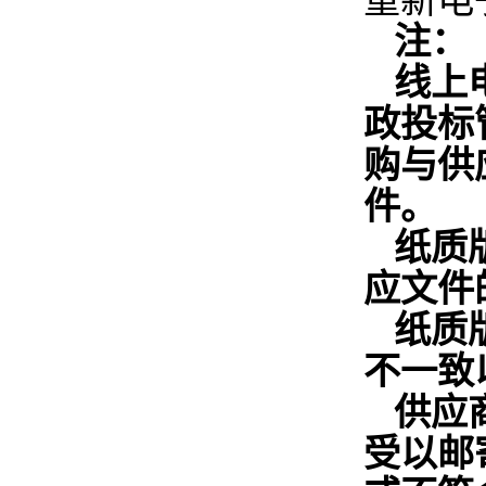
重新电
注：
线上
政投标
购与供应
件。
纸质
应文件
纸质
不一致
供应
受以邮