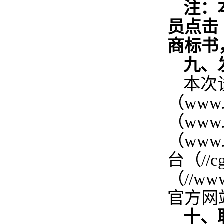
注：
员点击
商标书
九、
本次
（www
（www
（www
台（//
（//ww
官方网站
十、