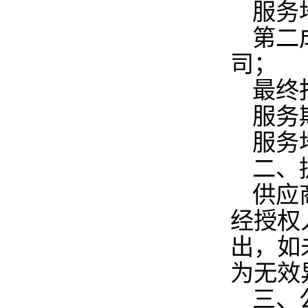
服务
第二
司；
最终报
服务
服务
二、
供应
经授权
出，如
为无效
三、公