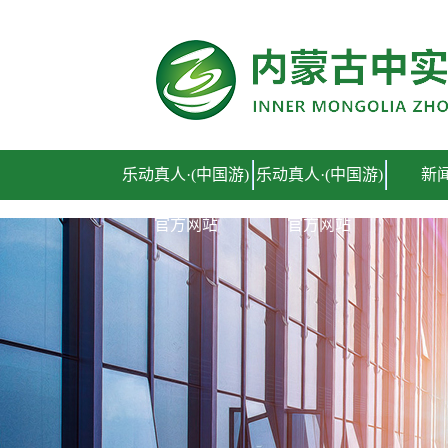
乐动真人·(中国游)官方网站
乐动真人·(中国游)
乐动真人·(中国游)
新
官方网站
官方网站