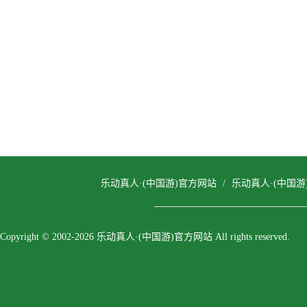
乐动真人·(中国游)官方网站
/
乐动真人·(中国
Copyright © 2002-2026 乐动真人·(中国游)官方网站 All rights reserved.