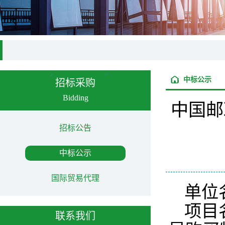
中标公示
招标采购
Bidding
中国邮
招标公告
中标公示
国际贸易代理
单位
项目
联系我们