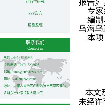
报告》
可行性研究
专家
PPP咨询
编制
设备监理
乌海乌
本项
联系我们
Contact us
电话：0471-5223613
投诉电话：0471-5223607
邮箱：imzs@du30news.com
网址：//du30news.com/
地址：内蒙古自治区呼和浩特市赛罕区鄂尔
本文
多斯东街12号银联大厦10层
未经许