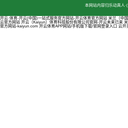
本网站内容归乐动真人·
开云·体育-开云(中国)一站式服务官方网站-开云体育官方网站
米兰（中国）
云官方网站
开云（Kaiyun）体育科技股份有限公司官网-开云未来已来
米
官方网站-kaiyun.com
开云体育APP网站/手机版下载/官网登录入口
云开