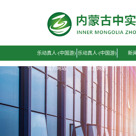
乐动真人·(中国游)官方网站
乐动真人·(中国游)
乐动真人·(中国游)
新
官方网站
官方网站