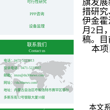
旗发展
可行性研究
措研究
PPP咨询
伊金霍
设备监理
月2日
稿。目
联系我们
本项
Contact us
电话：0471-5223613
投诉电话：0471-5223607
邮箱：imzs@du30news.com
网址：//du30news.com/
地址：内蒙古自治区呼和浩特市赛罕区鄂尔
多斯东街12号银联大厦10层
本文