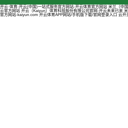
开云·体育-开云(中国)一站式服务官方网站-开云体育官方网站
米兰（中国）
云官方网站
开云（Kaiyun）体育科技股份有限公司官网-开云未来已来
米
官方网站-kaiyun.com
开云体育APP网站/手机版下载/官网登录入口
云开