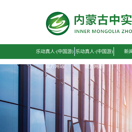
乐动真人·(中国游)官方网站
乐动真人·(中国游)
乐动真人·(中国游)
新
官方网站
官方网站