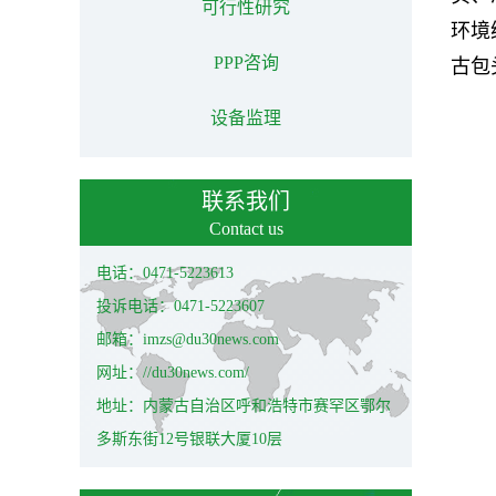
可行性研究
环境
PPP咨询
古包
设备监理
联系我们
Contact us
电话：0471-5223613
投诉电话：0471-5223607
邮箱：imzs@du30news.com
网址：//du30news.com/
地址：内蒙古自治区呼和浩特市赛罕区鄂尔
多斯东街12号银联大厦10层