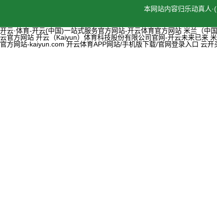
本网站内容归乐动真人·
开云·体育-开云(中国)一站式服务官方网站-开云体育官方网站
米兰（中国）
云官方网站
开云（Kaiyun）体育科技股份有限公司官网-开云未来已来
米
官方网站-kaiyun.com
开云体育APP网站/手机版下载/官网登录入口
云开