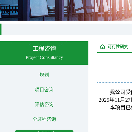
可行性研究
工程咨询
Project Consultancy
规划
项目咨询
我公司受
2025年11
评估咨询
本项目已
全过程咨询