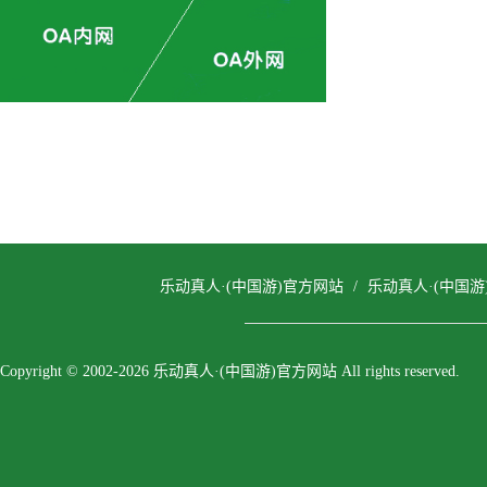
乐动真人·(中国游)官方网站
/
乐动真人·(中国
Copyright © 2002-2026 乐动真人·(中国游)官方网站 All rights reserved.