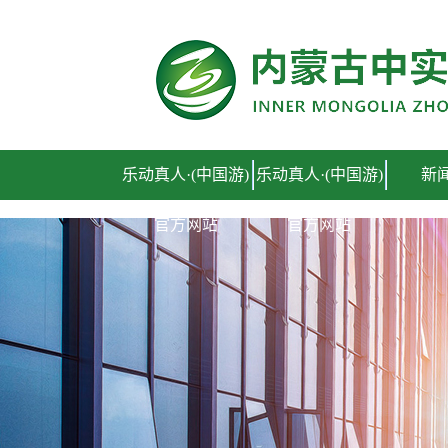
乐动真人·(中国游)官方网站
乐动真人·(中国游)
乐动真人·(中国游)
新
官方网站
官方网站