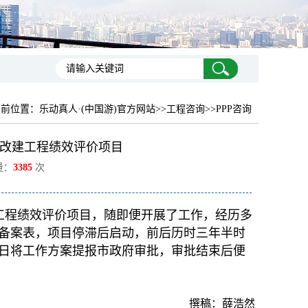
当前位置：
乐动真人·(中国游)官方网站
>>工程咨询>>PPP咨询
改建工程绩效评价项目
量：
3385
次
建工程绩效评价项目，随即便开展了工作，经历多
备案表，项目停滞后启动，前后历时三年半时
日将工作方案提报市政府审批，审批结束后便
撰稿：薛浩然