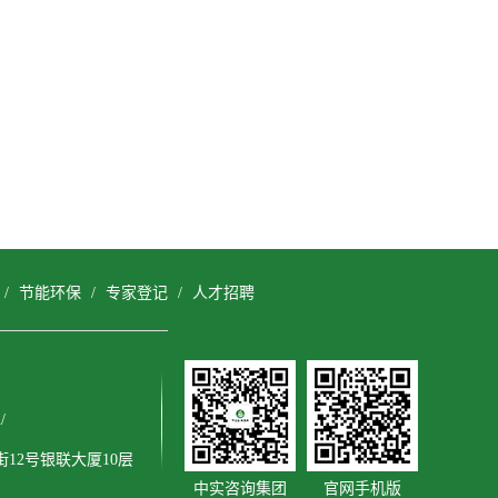
/
节能环保
/
专家登记
/
人才招聘
/
12号银联大厦10层
中实咨询集团
官网手机版