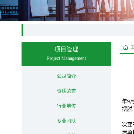
项目管理
Project Management
公司简介
资质荣誉
年9
行业地位
摆脱
专业团队
次变
清单