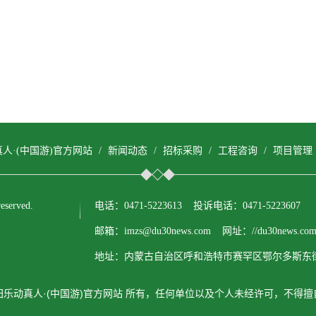
真人·(中国游)官方网站
/
新闻动态
/
招标采购
/
工程咨询
/
项目管理
served.
电话：0471-5223613 投诉电话：0471-5223607
邮箱：imzs@du30news.com 网址：//du30news.com
地址：内蒙古自治区呼和浩特市赛罕区鄂尔多斯东街
乐动真人·(中国游)官方网站 所有，任何单位以及个人未经许可，不得