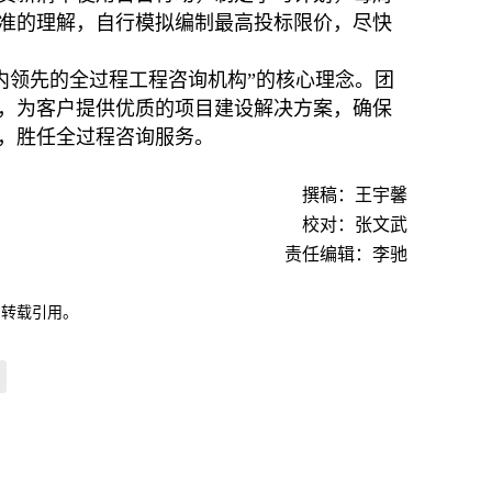
标准的理解，自行模拟编制最高投标限价，尽快
国内领先的全过程工程咨询机构”的核心理念。团
，为客户提供优质的项目建设解决方案，确保
，胜任全过程咨询服务。
撰稿：王宇馨
校对：张文武
责任编辑：李驰
自转载引用。