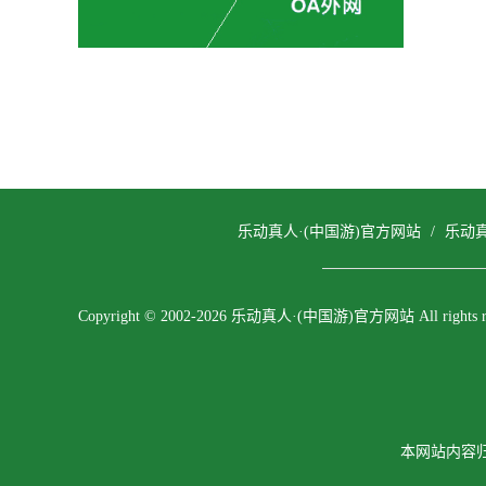
乐动真人·(中国游)官方网站
/
乐动
Copyright © 2002-2026 乐动真人·(中国游)官方网站 All rights re
本网站内容归