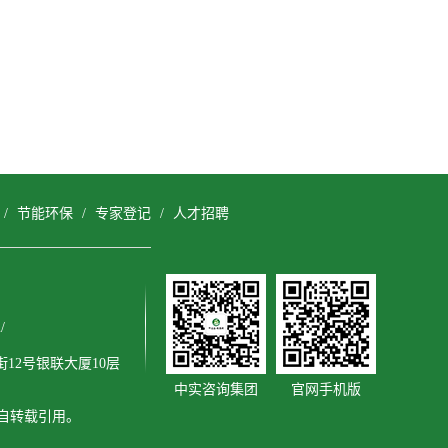
/
节能环保
/
专家登记
/
人才招聘
/
12号银联大厦10层
中实咨询集团
官网手机版
擅自转载引用。