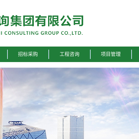
招标采购
工程咨询
项目管理