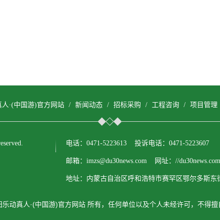
真人·(中国游)官方网站
/
新闻动态
/
招标采购
/
工程咨询
/
项目管理
served.
电话：0471-5223613 投诉电话：0471-5223607
邮箱：imzs@du30news.com 网址：//du30news.com
地址：内蒙古自治区呼和浩特市赛罕区鄂尔多斯东街
乐动真人·(中国游)官方网站 所有，任何单位以及个人未经许可，不得