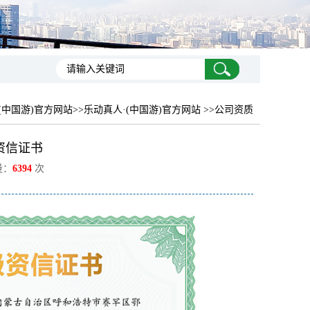
(中国游)官方网站
>>乐动真人·(中国游)官方网站 >>公司资质
资信证书
量：
6394
次