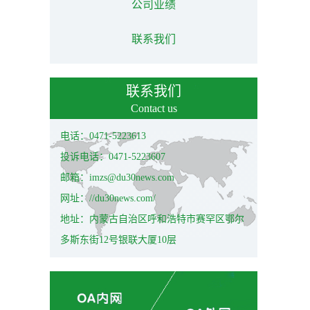
公司业绩
联系我们
联系我们
Contact us
电话：0471-5223613
投诉电话：0471-5223607
邮箱：imzs@du30news.com
网址：//du30news.com/
地址：内蒙古自治区呼和浩特市赛罕区鄂尔
多斯东街12号银联大厦10层