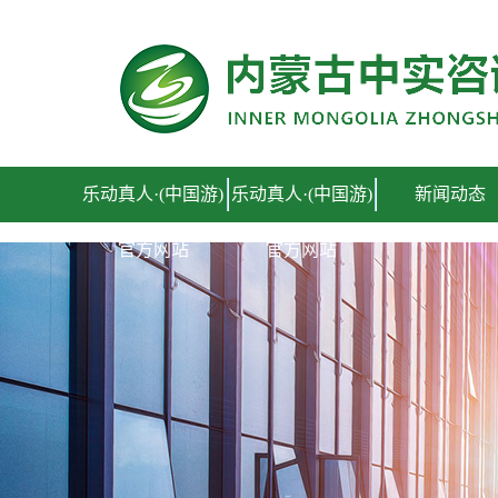
乐动真人·(中国游)官方网站
乐动真人·(中国游)
乐动真人·(中国游)
新闻动态
官方网站
官方网站