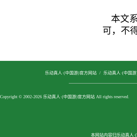
本文
可，不
乐动真人·(中国游)官方网站
/
乐动真人·(中国
Copyright © 2002-2026 乐动真人·(中国游)官方网站 All rights reserved.
本网站内容归乐动真人·