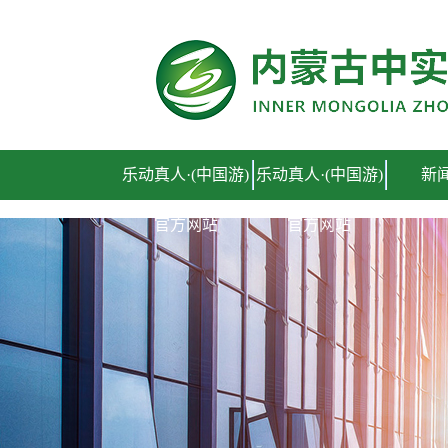
乐动真人·(中国游)官方网站
乐动真人·(中国游)
乐动真人·(中国游)
新
官方网站
官方网站