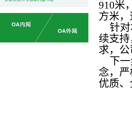
910米
方米，
针对
续支持
求，公
下一
念，严
优质、