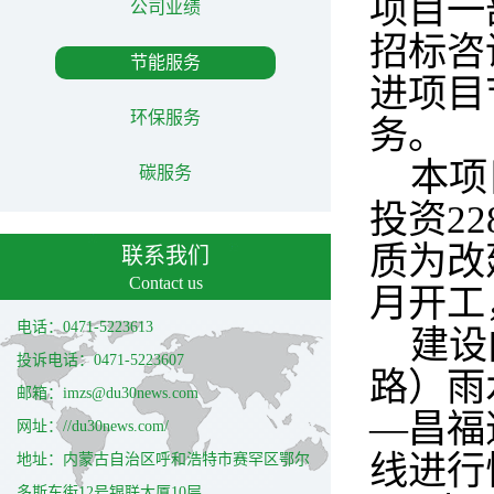
项目一
公司业绩
招标咨
节能服务
进项目
环保服务
务。
本项
碳服务
投资2
质为改
联系我们
Contact us
月开工
电话：0471-5223613
建设
投诉电话：0471-5223607
路）雨
邮箱：imzs@du30news.com
—昌福
网址：//du30news.com/
线进行
地址：内蒙古自治区呼和浩特市赛罕区鄂尔
多斯东街12号银联大厦10层