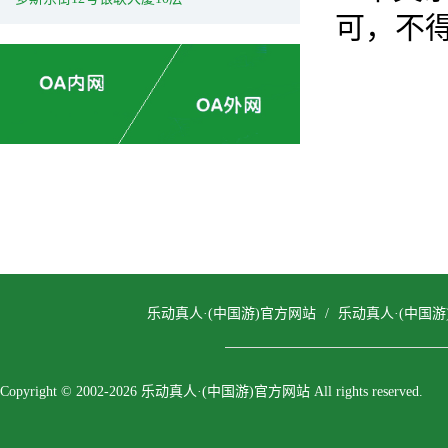
可，不
乐动真人·(中国游)官方网站
/
乐动真人·(中国
Copyright © 2002-2026 乐动真人·(中国游)官方网站 All rights reserved.