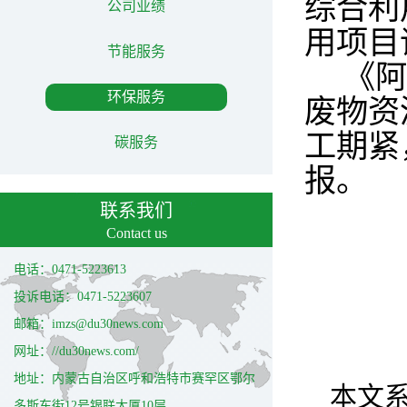
综合利
公司业绩
用项目
节能服务
《阿
环保服务
废物资
工期紧
碳服务
报。
联系我们
Contact us
电话：0471-5223613
投诉电话：0471-5223607
邮箱：imzs@du30news.com
网址：//du30news.com/
地址：内蒙古自治区呼和浩特市赛罕区鄂尔
本文
多斯东街12号银联大厦10层