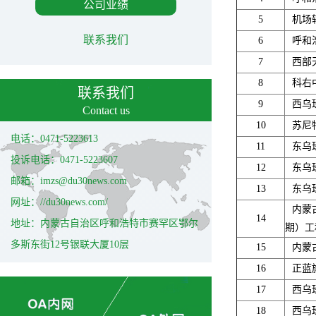
公司业绩
5
机场
联系我们
6
呼和
7
西部
8
科右
联系我们
9
西乌
Contact us
10
苏尼
电话：0471-5223613
11
东乌
投诉电话：0471-5223607
12
东乌
邮箱：imzs@du30news.com
13
东乌
网址：//du30news.com/
内蒙
14
地址：内蒙古自治区呼和浩特市赛罕区鄂尔
期）工
多斯东街12号银联大厦10层
15
内蒙
16
正蓝
17
西乌
18
西乌