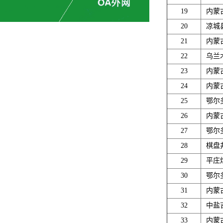
19
内蒙
20
凉城
21
内蒙
22
乌兰
23
内蒙
24
内蒙
25
鄂尔
26
内蒙
27
鄂尔
28
棋盘
29
平庄
30
鄂尔
31
内蒙
32
中盐
33
内蒙