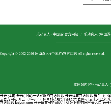
乐动真人·(中国游)官方网站
/
乐动真人·(中国
Copyright © 2002-2026 乐动真人·(中国游)官方网站 All rights reserved.
本网站内容归乐动真人·
开云·体育-开云(中国)一站式服务官方网站-开云体育官方网站
米兰（中国）
云官方网站
开云（Kaiyun）体育科技股份有限公司官网-开云未来已来
米
官方网站-kaiyun.com
开云体育APP网站/手机版下载/官网登录入口
云开