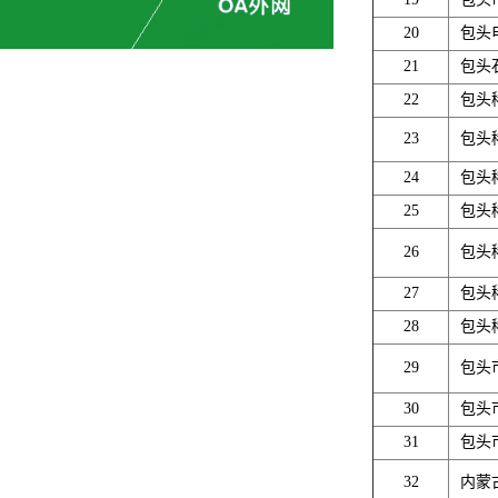
20
包头
21
包头
22
包头
23
包头
24
包头
25
包头
26
包头
27
包头
28
包头
29
包头
30
包头
31
包头
32
内蒙