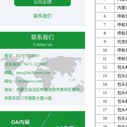
公司业绩
5
内蒙
联系我们
6
呼和
7
呼和
8
呼和
联系我们
9
托克
Contact us
10
呼和
电话：0471-5223613
11
呼和
投诉电话：0471-5223607
12
包头
邮箱：imzs@du30news.com
13
包头
网址：//du30news.com/
14
包头
地址：内蒙古自治区呼和浩特市赛罕区鄂尔
15
包头
多斯东街12号银联大厦10层
16
包头
17
包头
18
包头
19
包头