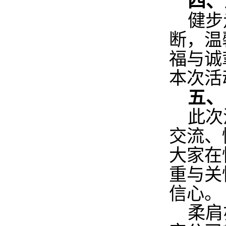
四、
健步
断，温
福与诚
本次活
五、
此次
交流、
大家在
重与关
信心。
柔肩