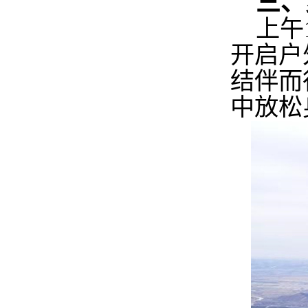
三、
上午
开启户
结伴而
中放松