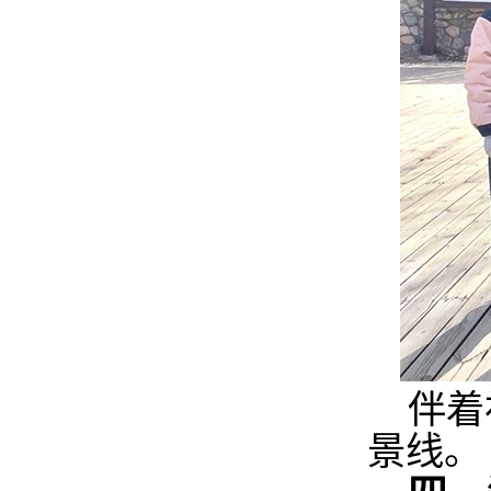
伴着
景线。