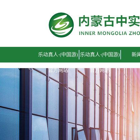
乐动真人·(中国游)官方网站
乐动真人·(中国游)
乐动真人·(中国游)
新
官方网站
官方网站