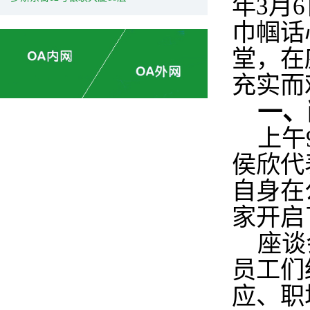
年3月
巾帼话
堂，在
充实而
一、
上午
侯欣代
自身在
家开启
座谈
员工们
应、职